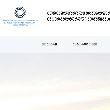
ᲔᲗᲜᲝᲙᲣᲚᲢᲣᲠᲣᲚᲘ ᲛᲠᲐᲕᲐᲚᲤᲔᲠ
ᲘᲜᲢᲔᲠᲙᲣᲚᲢᲣᲠᲣᲚᲘ ᲙᲝᲛᲣᲜᲘᲙᲐᲪ
ᲛᲗᲐᲕᲐᲠᲘ
ᲐᲕᲢᲝᲠᲗᲐᲗᲕᲘᲡ