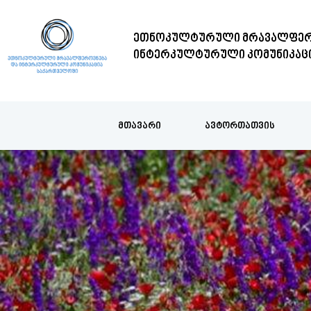
ᲔᲗᲜᲝᲙᲣᲚᲢᲣᲠᲣᲚᲘ ᲛᲠᲐᲕᲐᲚᲤᲔᲠ
ᲘᲜᲢᲔᲠᲙᲣᲚᲢᲣᲠᲣᲚᲘ ᲙᲝᲛᲣᲜᲘᲙᲐᲪ
ᲛᲗᲐᲕᲐᲠᲘ
ᲐᲕᲢᲝᲠᲗᲐᲗᲕᲘᲡ